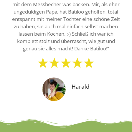
mit dem Messbecher was backen. Mir, als eher
helfen uns dabei und die Kleine ist begeistert!
ungeduldigen Papa, hat Batiloo geholfen, total
DANKE!“
entspannt mit meiner Tochter eine schöne Zeit
zu haben, sie auch mal einfach selbst machen
lassen beim Kochen. :-) Schließlich war ich
komplett stolz und überrascht, wie gut und
Alexander
genau sie alles macht! Danke Batiloo!“
Martina
Harald
Kochbücher und