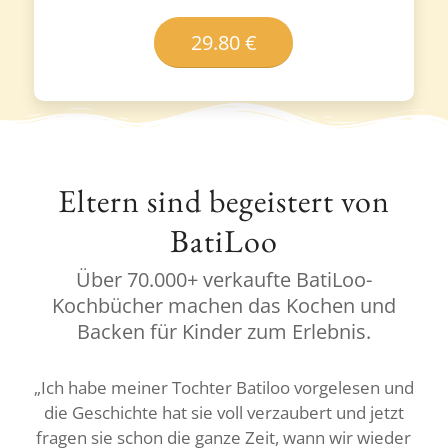
29.80 €
Eltern sind begeistert von
BatiLoo
Über 70.000+ verkaufte BatiLoo-
Kochbücher machen das Kochen und
Backen für Kinder zum Erlebnis.
„Ich habe meiner Tochter Batiloo vorgelesen und
„Uns ist es sehr wichtig, frisch und gesund zu
die Geschichte hat sie voll verzaubert und jetzt
kochen. Natürlich wollen wir das auch unserer
fragen sie schon die ganze Zeit, wann wir wieder
Tochter weitergeben! Batiloo und seine Freunde