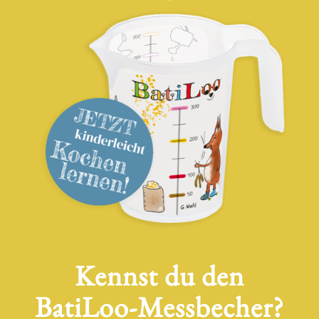
Kennst du den
BatiLoo-Messbecher?
Der BatiLoo-Messbecher ist
einzigartig. Er ermöglicht