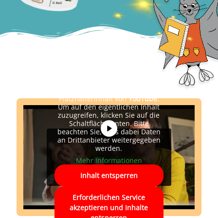
Sie sehen gerade einen
Platzhalterinhalt von
YouTube
.
Um auf den eigentlichen Inhalt
zuzugreifen, klicken Sie auf die
Schaltfläche unten. Bitte
beachten Sie, dass dabei Daten
an Drittanbieter weitergegeben
werden.
Mehr Informationen
Inhalt entsperren
Erforderlichen Service
akzeptieren und Inhalte
entsperren