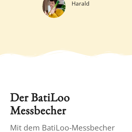
Harald
Der BatiLoo
Messbecher
Mit dem BatiLoo-Messbecher
wird Backen
kinderleicht
und
zu einem
Erfolgserlebnis
.
Aufgrund der
bunten Farb-