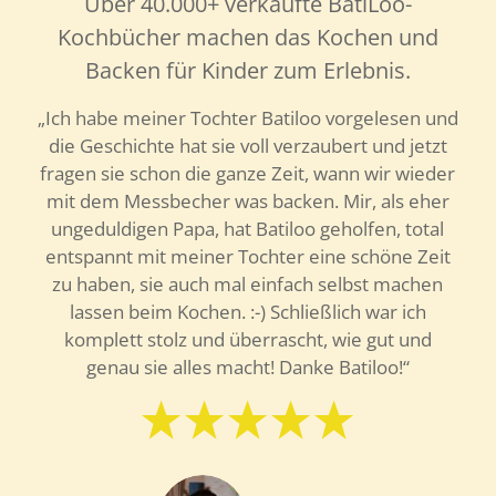
Über 40.000+ verkaufte BatiLoo-
Kochbücher machen das Kochen und
Backen für Kinder zum Erlebnis.
„Uns ist es sehr wichtig, frisch und gesund zu
kochen. Natürlich wollen wir das auch unserer
Tochter weitergeben! Batiloo und seine Freunde
helfen uns dabei und die Kleine ist begeistert!
DANKE!“
Alexander
Martina