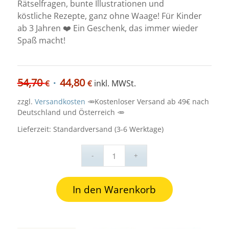
Rätselfragen, bunte Illustrationen und
köstliche Rezepte, ganz ohne Waage! Für Kinder
ab 3 Jahren ❤️ Ein Geschenk, das immer wieder
Spaß macht!
54,70
44,80
Ursprünglicher
Aktueller
inkl. MWSt.
€
€
Preis
Preis
zzgl.
Versandkosten
war:
ist:
54,70 €
44,80 €.
Lieferzeit:
Standardversand (3-6 Werktage)
In den Warenkorb