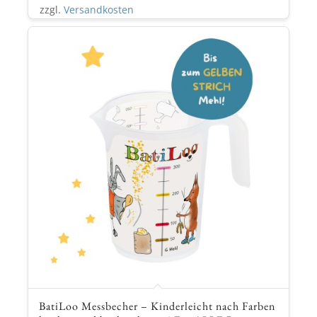
BatiLoo Messbecher – Kinderleicht nach Farben
kochen und backen lernen! Für ALLE Rezepte
geeignet
inkl. MWSt.
9,90
€