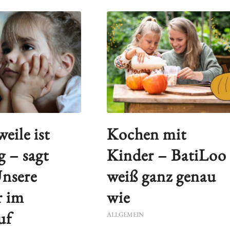
eile ist
Kochen mit
g – sagt
Kinder – BatiLoo
Unsere
weiß ganz genau
r im
wie
uf
ALLGEMEIN