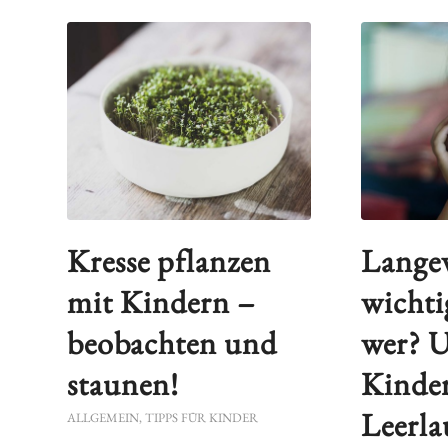
Kresse pflanzen
Langew
mit Kindern –
wichti
beobachten und
wer? 
staunen!
Kinde
Leerla
ALLGEMEIN
,
TIPPS FÜR KINDER