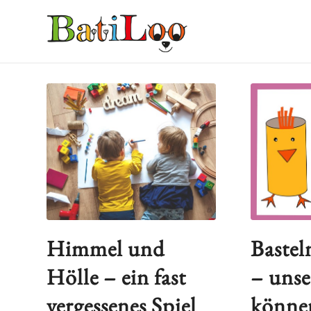
Himmel und
Bastel
Hölle – ein fast
– unse
vergessenes Spiel
können