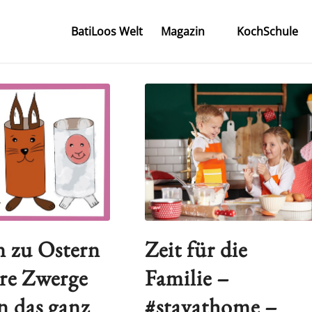
BatiLoos Welt
Magazin
KochSchule
n zu Ostern
Zeit für die
re Zwerge
Familie –
 das ganz
#stayathome –